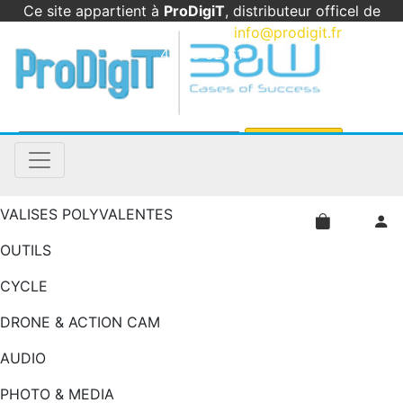
Ce site appartient à
ProDigiT
, distributeur officel de
B&W International en France
|
info@prodigit.fr
|
05
46 05 92 61
VALISES POLYVALENTES
OUTILS
CYCLE
DRONE & ACTION CAM
AUDIO
PHOTO & MEDIA