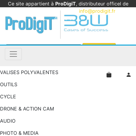
Ce site appartient à
ProDigiT
, distributeur officel de
B&W International en France
|
info@prodigit.fr
|
05
46 05 92 61
VALISES POLYVALENTES
OUTILS
CYCLE
DRONE & ACTION CAM
AUDIO
PHOTO & MEDIA