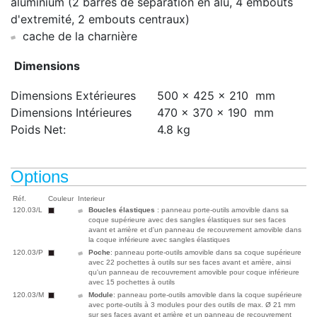
aluminium (2 barres de séparation en alu, 4 embouts
d'extremité, 2 embouts centraux)
cache de la charnière
Dimensions
Dimensions Extérieures
500 x 425 x 210
mm
Dimensions Intérieures
470 x 370 x 190
mm
Poids Net:
4.8 kg
Options
Réf.
Couleur
Interieur
120.03/L
Boucles élastiques
: panneau porte-outils amovible dans sa
coque supérieure avec des sangles élastiques sur ses faces
avant et arrière et d'un panneau de recouvrement amovible dans
la coque inférieure avec sangles élastiques
120.03/P
Poche
:
panneau porte-outils amovible dans sa coque supérieure
avec 22 pochettes à outils sur ses faces avant et arrière, ainsi
qu'un panneau de recouvrement amovible pour coque inférieure
avec 15 pochettes à outils
120.03/M
Module
:
panneau porte-outils amovible dans la coque supérieure
avec porte-outils à 3 modules pour des outils de max. Ø 21 mm
sur ses faces avant et arrière et un panneau de recouvrement