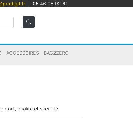
@prodigit.fr
|
05 46 05 92 61
C
ACCESSOIRES
BAG2ZERO
Panier
Connexion
onfort, qualité et sécurité