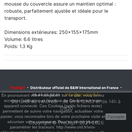
mousse du couvercle assure un maintien optimal :
robuste, parfaitement ajustée et idéale pour le
transport.
Dimensions extérieures: 250x155x175mm
Volume: 6.6 litres
Poids: 1.3 Kg
-
-
ProDigiT
Distributeur officiel de B&W International en France
-
info@prodigit.fr
05.46.05.92.61
En poursuivant votre navigation sur ce site, vous devez
accepter l’utilisation et l'écriture de Cookies sur votre
Du lundi au vendredi - de 9h à 12h30 et de 14h à
appareil connecté. Ces Cookies (petits fichiers texte)
17h30
permettent de suivre votre navigation, actualiser votre
panier, vous reconnaitre lors de votre prochaine visite et
J'accepte
sécuriser votre connexion. Pour en savoir plus et
Copyright © ProDigiT 2021-2026
paramétrer les traceurs: http://www.cnil.fr/vos-