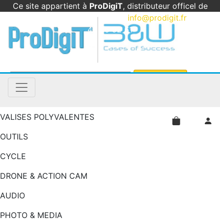
Ce site appartient à
ProDigiT
, distributeur officel de
B&W International en France
|
info@prodigit.fr
|
05
46 05 92 61
VALISES POLYVALENTES
OUTILS
CYCLE
DRONE & ACTION CAM
AUDIO
PHOTO & MEDIA