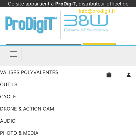
Ce site appartient à
ProDigiT
, distributeur officel de
B&W International en France
|
info@prodigit.fr
|
05
46 05 92 61
VALISES POLYVALENTES
OUTILS
CYCLE
DRONE & ACTION CAM
AUDIO
PHOTO & MEDIA