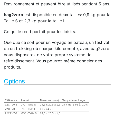
l‘environnement et peuvent être utilisés pendant 5 ans.
bag2zero
est disponible en deux tailles: 0,9 kg pour la
Taille S et 2,3 kg pour la taille L.
Ce qui le rend parfait pour les loisirs.
Que que ce soit pour un voyage en bateau, un festival
ou un trekking où chaque kilo compte, avec bag2zero
vous disposerez de votre propre système de
refroidissement. Vous pourrez même congeler des
produits.
Options
Référence
Produit
Dimensions (cm)
Temps de recharge
72CPV0-S
0°C - Taille S
24,5 x 20,5 x 1,5
24 h de -18°c à -20°c
72CPV0-L
0°C - Taille L
36 x 24 x 3
72CPV7-S
-7°C - Taille S
24,5 x 20,5 x 1,5