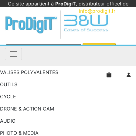
Ce site appartient à
ProDigiT
, distributeur officel de
B&W International en France
|
info@prodigit.fr
|
05
46 05 92 61
VALISES POLYVALENTES
OUTILS
CYCLE
DRONE & ACTION CAM
AUDIO
PHOTO & MEDIA