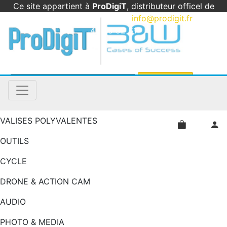
Ce site appartient à
ProDigiT
, distributeur officel de
B&W International en France
|
info@prodigit.fr
|
05
46 05 92 61
VALISES POLYVALENTES
OUTILS
CYCLE
DRONE & ACTION CAM
AUDIO
PHOTO & MEDIA