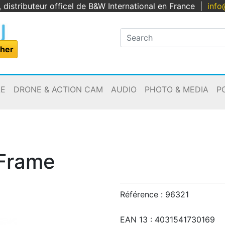
, distributeur officel de B&W International en France
|
info
LE
DRONE & ACTION CAM
AUDIO
PHOTO & MEDIA
P
Frame
Référence :
96321
EAN 13 :
4031541730169