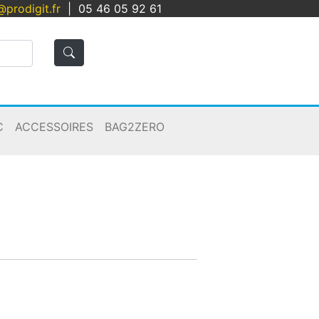
@prodigit.fr
|
05 46 05 92 61
C
ACCESSOIRES
BAG2ZERO
Panier
Connexion