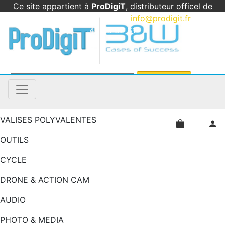
Ce site appartient à
ProDigiT
, distributeur officel de
B&W International en France
|
info@prodigit.fr
|
05
46 05 92 61
VALISES POLYVALENTES
OUTILS
CYCLE
DRONE & ACTION CAM
AUDIO
PHOTO & MEDIA