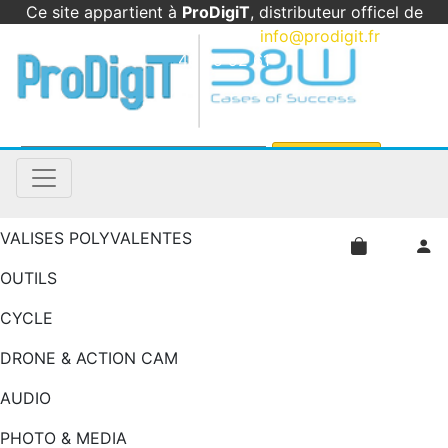
Ce site appartient à
ProDigiT
, distributeur officel de
B&W International en France
|
info@prodigit.fr
|
05
46 05 92 61
VALISES POLYVALENTES
OUTILS
CYCLE
DRONE & ACTION CAM
AUDIO
PHOTO & MEDIA