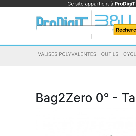
Ce site appartient à
ProDigiT
VALISES POLYVALENTES
OUTILS
CYC
Bag2Zero 0° - Tai