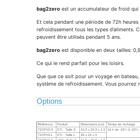
bag2zero
est un accumulateur de froid qui 
Et cela pendant une période de 72h heures 
refroidissement tous les types d’aliments. 
peuvent être utilisés pendant 5 ans.
bag2zero
est disponible en deux tailles: 0,9 
Ce qui le rend parfait pour les loisirs.
Que que ce soit pour un voyage en bateau,
système de refroidissement. Vous pourrez 
Options
Référence
Produit
Dimensions (cm)
Temps de recharge
72CPV0-S
0°C - Taille S
24,5 x 20,5 x 1,5
24 h de -18°c à -20°c
72CPV0-L
0°C - Taille L
36 x 24 x 3