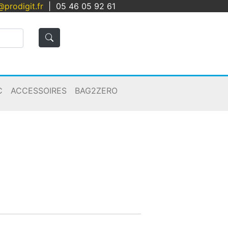
@prodigit.fr
|
05 46 05 92 61
C
ACCESSOIRES
BAG2ZERO
Panier
Connexion