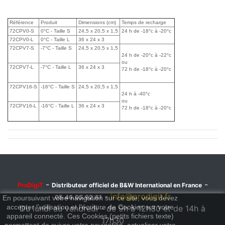
Référence
Produit
Dimensions (cm)
Temps de recharge
72CPV0-S
0°C - Taille S
24,5 x 20,5 x 1,5
24 h de -18°c à -20°c
72CPV0-L
0°C - Taille L
36 x 24 x 3
72CPV7-S
-7°C - Taille S
24,5 x 20,5 x 1,5
24 h de -20°c à -22°c
ou
72CPV7-L
-7°C - Taille L
36 x 24 x 3
72 h de -18°c à -20°c
72CPV16-S
-16°C - Taille S
24,5 x 20,5 x 1,5
24 h à -40°c
ou
72CPV16-L
-16°C - Taille L
36 x 24 x 3
72 h de -18°c à -20°c
-
-
ProDigiT
Distributeur officiel de B&W International en France
-
info@prodigit.fr
05.46.05.92.61
En poursuivant votre navigation sur ce site, vous devez
accepter l’utilisation et l'écriture de Cookies sur votre
Du lundi au vendredi - de 9h à 12h30 et de 14h à
appareil connecté. Ces Cookies (petits fichiers texte)
17h30