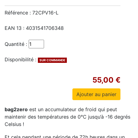
Référence :
72CPV16-L
EAN 13 :
4031541706348
Quantité :
Disponibilité :
SUR COMMANDE
55,00 €
bag2zero
est un accumulateur de froid qui peut
maintenir des températures de 0°C jusqu‘à -16 degrés
Celsius !
Et cela pendant une période de 72h heures dans un