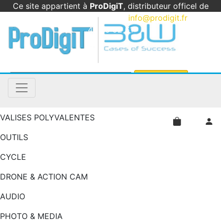
Ce site appartient à
ProDigiT
, distributeur officel de
B&W International en France
|
info@prodigit.fr
|
05
46 05 92 61
VALISES POLYVALENTES
OUTILS
CYCLE
DRONE & ACTION CAM
AUDIO
PHOTO & MEDIA