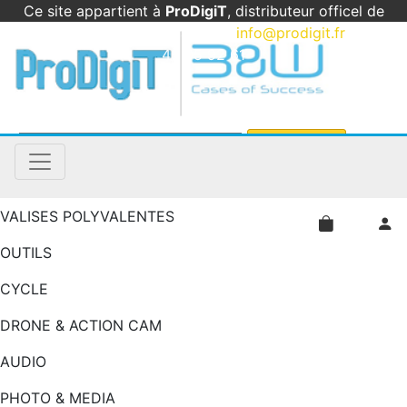
Ce site appartient à
ProDigiT
, distributeur officel de
B&W International en France
|
info@prodigit.fr
|
05
46 05 92 61
VALISES POLYVALENTES
OUTILS
CYCLE
DRONE & ACTION CAM
AUDIO
PHOTO & MEDIA