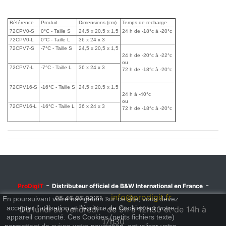
Référence
Produit
Dimensions (cm)
Temps de recharge
72CPV0-S
0°C - Taille S
24,5 x 20,5 x 1,5
24 h de -18°c à -20°c
72CPV0-L
0°C - Taille L
36 x 24 x 3
72CPV7-S
-7°C - Taille S
24,5 x 20,5 x 1,5
24 h de -20°c à -22°c
ou
72CPV7-L
-7°C - Taille L
36 x 24 x 3
72 h de -18°c à -20°c
72CPV16-S
-16°C - Taille S
24,5 x 20,5 x 1,5
24 h à -40°c
ou
72CPV16-L
-16°C - Taille L
36 x 24 x 3
72 h de -18°c à -20°c
-
-
ProDigiT
Distributeur officiel de B&W International en France
-
info@prodigit.fr
05.46.05.92.61
En poursuivant votre navigation sur ce site, vous devez
accepter l’utilisation et l'écriture de Cookies sur votre
Du lundi au vendredi - de 9h à 12h30 et de 14h à
appareil connecté. Ces Cookies (petits fichiers texte)
17h30