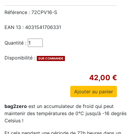
Référence :
72CPV16-S
EAN 13 :
4031541706331
Quantité :
Disponibilité :
SUR COMMANDE
42,00 €
bag2zero
est un accumulateur de froid qui peut
maintenir des températures de 0°C jusqu‘à -16 degrés
Celsius !
Et cela pendant une période de 72h heures dans un