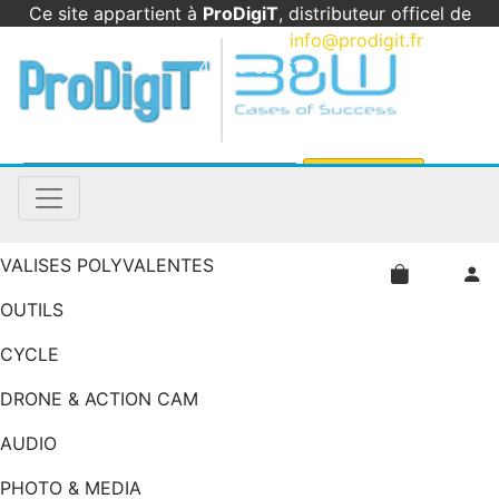
Ce site appartient à
ProDigiT
, distributeur officel de
B&W International en France
|
info@prodigit.fr
|
05
46 05 92 61
VALISES POLYVALENTES
OUTILS
CYCLE
DRONE & ACTION CAM
AUDIO
PHOTO & MEDIA